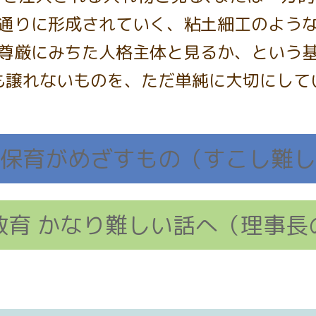
通りに形成されていく、粘土細工のよう
尊厳にみちた人格主体と見るか、という
も譲れないものを、ただ単純に大切にして
保育がめざすもの
（すこし難し
教育 かなり難しい話へ
（理事長