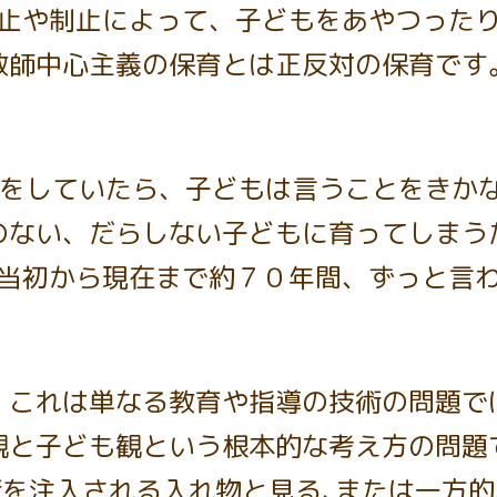
止や制止によって、子どもをあやつった
教師中心主義の保育とは正反対の保育です
をしていたら、子どもは言うことをきか
のない、だらしない子どもに育ってしまう
当初から現在まで約７０年間、ずっと言
、これは単なる教育や指導の技術の問題で
観と子ども観という根本的な考え方の問題
を注入される入れ物と見る､または一方