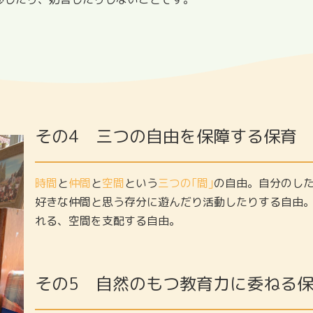
その4
三つの自由を保障する保育
時間
と
仲間
と
空間
という
三つの｢間｣
の自由。自分のし
好きな仲間と思う存分に遊んだり活動したりする自由
れる、空間を支配する自由。
その5
自然のもつ教育力に委ねる