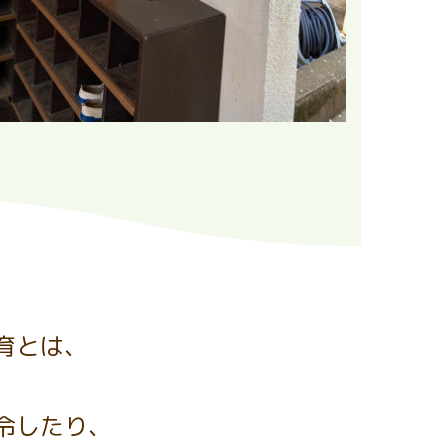
育とは、
。
令したり、