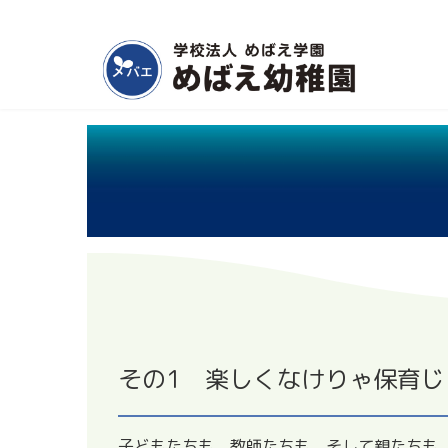
コ
ナ
千葉県我孫子市にある学校法人めばえ学園のホームページ
ン
ビ
テ
ゲ
ン
ー
ツ
シ
へ
ョ
ス
ン
キ
に
ッ
移
プ
動
その1
楽しくなけりゃ保育じ
子どもたちも、教師たちも、そして親たちも